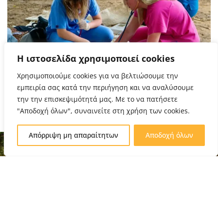
Η ιστοσελίδα χρησιμοποιεί cookies
Χρησιμοποιούμε cookies για να βελτιώσουμε την
εμπειρία σας κατά την περιήγηση και να αναλύσουμε
την την επισκεψιμότητά μας. Με το να πατήσετε
"Αποδοχή όλων", συναινείτε στη χρήση των cookies.
Απόρριψη μη απαραίτητων
Αποδοχή όλων
ΕΠΙΚΟΙΝΩΝΊΑ
ΧΡΉΣΙΜΟΙ
ΒΡΕΊΤΕ ΜΑΣ
ihacyprus@gmail.com
ΣΥΝΔΈΣΜΟΙ
ΣΤΑ SOCIAL
F
Y
I
+357 23721795
JCC Smart - IHA
a
o
n