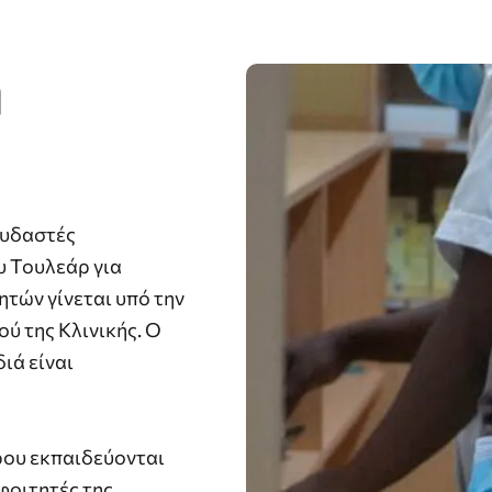
ή
ουδαστές
 Τουλεάρ για
ητών γίνεται υπό την
ύ της Κλινικής. Ο
ιά είναι
ρου εκπαιδεύονται
φοιτητές της