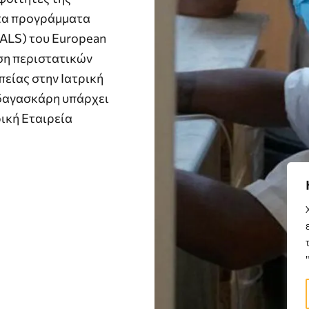
στα προγράμματα
 (ALS) του European
ιση περιστατικών
είας στην Ιατρική
Μαδαγασκάρη υπάρχει
ρική Εταιρεία