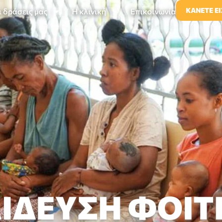
ΚΆΝΕΤΕ Ε
ι δράσεις μας
Η κλινική
Επικοινωνία
ΊΔΕΥΣΗ ΦΟΙ